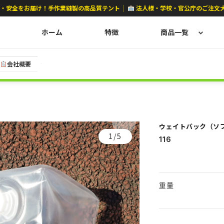
心・安全をお届け！手作業縫製の高品質テント
|
法人様・学校・官公庁のご注文
ホーム
特徴
商品一覧
会社概要
ウェイトバック（ソ
1/5
116
重量