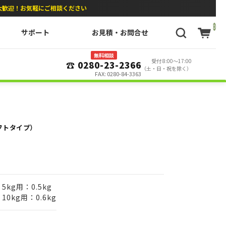
大歓迎！お気軽にご相談ください
0
サポート
お見積・お問合せ
無料相談
受付 8:00〜17:00
☎ 0280-23-2366
（土・日・祝を除く）
FAX: 0280-84-3363
フトタイプ）
5kg用：0.5kg
10kg用：0.6kg