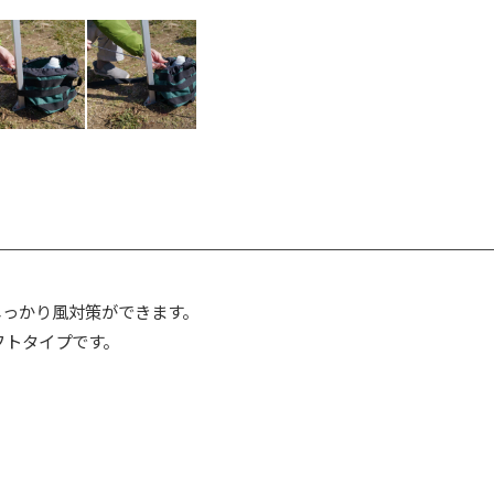
しっかり風対策ができます。
フトタイプです。
。