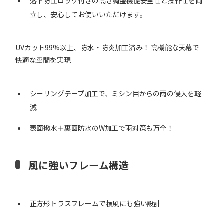
落下防止ロック付きの高さ調整機能安全性と操作性を両
立し、安心してお使いいただけます。
UVカット99%以上、防水・防炎加工済み！ 高機能な天幕で
快適な空間を実現
シーリングテープ加工で、ミシン目からの雨の侵入を軽
減
表面撥水＋裏面防水のW加工で雨対策も万全！
風に強いフレーム構造
正方形トラスフレームで横風にも強い設計