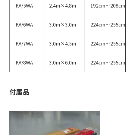
KA/5WA
2.4m×4.8m
192cm～208cm
KA/6WA
3.0m×3.0m
224cm～255cm
KA/7WA
3.0m×4.5m
224cm～255cm
KA/8WA
3.0m×6.0m
224cm～255cm
付属品