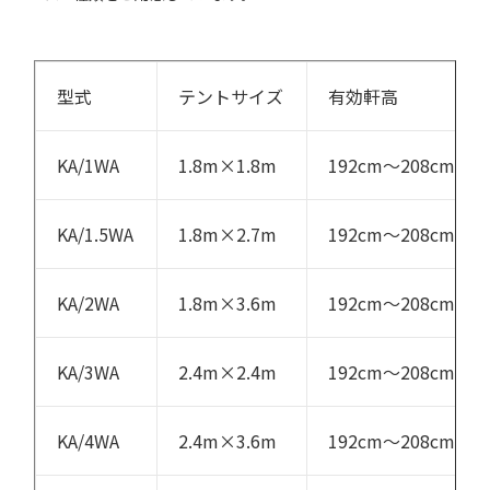
型式
テントサイズ
有効軒高
KA/1WA
1.8m×1.8m
192cm～208cm
KA/1.5WA
1.8m×2.7m
192cm～208cm
KA/2WA
1.8m×3.6m
192cm～208cm
KA/3WA
2.4m×2.4m
192cm～208cm
KA/4WA
2.4m×3.6m
192cm～208cm